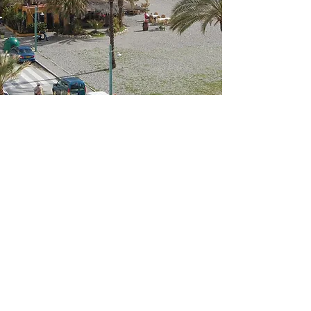
🍽️ Spis og Drik som en Lokal
La Herradura har et udvalg af
restauranter og barer, hvor du kan
nyde friskfanget fisk og skaldyr, tapas
og traditionelle andalusiske retter.
Prøv den lækre gazpacho og se
solnedgangen med en forfriskende
sangria.
🌅 Solnedgang på Playa
Ingenting slår en smuk solnedgang