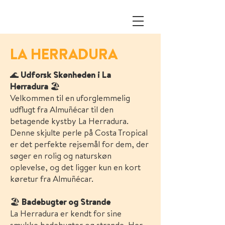
LA HERRADURA
🌊
Udforsk Skønheden i La
Herradura
🏖️
Velkommen til en uforglemmelig
udflugt fra Almuñécar til den
betagende kystby La Herradura.
Denne skjulte perle på Costa Tropical
er det perfekte rejsemål for dem, der
søger en rolig og naturskøn
oplevelse, og det ligger kun en kort
køretur fra Almuñécar.
🏖️
Badebugter og Strande
La Herradura er kendt for sine
smukke badebugter og strande. Her