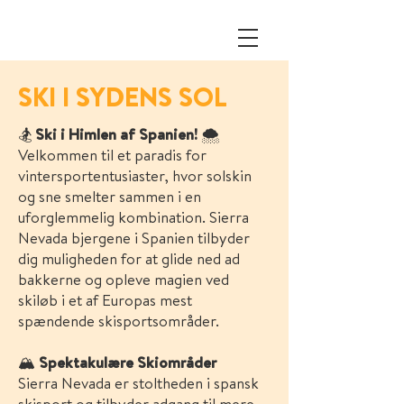
SKI I SYDENS SOL
🏂
Ski i Himlen af Spanien!
🌨️
Velkommen til et paradis for
vintersportentusiaster, hvor solskin
og sne smelter sammen i en
uforglemmelig kombination. Sierra
Nevada bjergene i Spanien tilbyder
dig muligheden for at glide ned ad
bakkerne og opleve magien ved
skiløb i et af Europas mest
spændende skisportsområder.
🏔️
Spektakulære Skiområder
Sierra Nevada er stoltheden i spansk
skisport og tilbyder adgang til mere