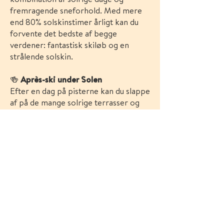
fremragende sneforhold. Med mere
end 80% solskinstimer årligt kan du
forvente det bedste af begge
verdener: fantastisk skiløb og en
strålende solskin.
🍻
Après-ski under Solen
Efter en dag på pisterne kan du slappe
af på de mange solrige terrasser og
udendørs barer i Sierra Nevada. Nyd
et glas vin eller en traditionel spansk
tapas, mens du deler dagens
oplevelser med venner og familie.
🏨
Overnatning og Komfort
Sierra Nevada tilbyder et bredt udvalg
af overnatningsmuligheder, fra
hyggelige bjerglodge til luksuriøse
hoteller. Uanset dit budget, vil du